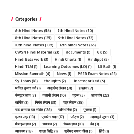
Categories
6th Hindi Notes
(56)
7th Hindi Notes
(70)
8th Hindi Notes
(125)
9th Hindi Notes
(72)
10th hindi Notes
(109)
12th hindi Notes
(26)
CWSN Hindi Material
(23)
documents
(1)
GK
(5)
Hindi Bala work
(3)
Hindi Charts
(1)
Hindippt
(5)
Hindi TLM
(1)
Learning Outcomes (LO)
(1)
LS Bath
(1)
Mission Samrath
(4)
News
(1)
PSEB Exam Notes
(83)
Syllabus
(18)
thoughts
(2)
Uncategorized
(6)
अनिल कुमार वर्मा
(1)
अनुच्छेद लेखन
(31)
इ बुक्स
(9)
कंप्यूटर ज्ञान
(7)
कहानी लेखन
(10)
ग्रन्थ
(5)
ज्ञानकोष
(22)
धार्मिक
(3)
निबंध लेखन
(31)
पत्र लेखन
(35)
पाठ अभ्यास हल सहित
(126)
पारिभाषिक
(2)
पुस्तक
(1)
प्रश्न पत्र
(18)
प्रार्थना पत्र
(17)
फोंट्स
(2)
महत्वपूर्ण सूचना
(3)
मोबाइल ज्ञान
(2)
रामायण
(2)
रोचक ज्ञान
(10)
वेद
(3)
व्याकरण
(113)
शाला सिद्धि
(1)
श्रीमद भगवत गीता
(1)
हिंदी
(1)