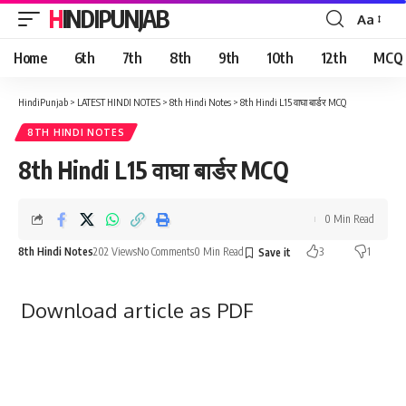
HINDIPUNJAB
Aa
Font
Resizer
Home
6th
7th
8th
9th
10th
12th
MCQ
HindiPunjab
>
LATEST HINDI NOTES
>
8th Hindi Notes
>
8th Hindi L15 वाघा बार्डर MCQ
8TH HINDI NOTES
8th Hindi L15 वाघा बार्डर MCQ
0 Min Read
8th Hindi Notes
202 Views
No Comments
0 Min Read
3
1
Download article as PDF