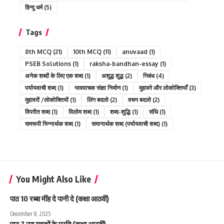
हिन्दु धर्म
(5)
Tags
8th MCQ
(21)
10th MCQ
(11)
anuvaad
(1)
PSEB Solutions
(1)
raksha-bandhan-essay
(1)
अनेक शब्दों के लिए एक शब्द
(1)
अशुद्ध शुद्ध
(2)
निबंध
(4)
पर्यायवाची शब्द
(1)
भाववाचक संज्ञा निर्माण
(1)
मुहावरे और लोकोक्तियाँ
(3)
मुहावरों /लोकोक्तियों
(1)
लिंग बदलो
(2)
वचन बदलो
(2)
विपरीत शब्द
(1)
विलोम शब्द
(1)
शब्द-शुद्धि
(1)
संधि
(1)
समरूपी भिन्नार्थक शब्द
(1)
समानार्थक शब्द (पर्यायवाची शब्द)
(1)
You Might Also Like
पाठ 10 रब्बा मींह दे पानी दे (कक्षा आठवीं)
December 8, 2025