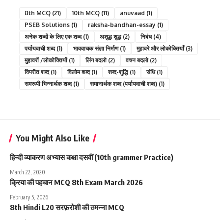
8th MCQ
(21)
10th MCQ
(11)
anuvaad
(1)
PSEB Solutions
(1)
raksha-bandhan-essay
(1)
अनेक शब्दों के लिए एक शब्द
(1)
अशुद्ध शुद्ध
(2)
निबंध
(4)
पर्यायवाची शब्द
(1)
भाववाचक संज्ञा निर्माण
(1)
मुहावरे और लोकोक्तियाँ
(3)
मुहावरों /लोकोक्तियों
(1)
लिंग बदलो
(2)
वचन बदलो
(2)
विपरीत शब्द
(1)
विलोम शब्द
(1)
शब्द-शुद्धि
(1)
संधि
(1)
समरूपी भिन्नार्थक शब्द
(1)
समानार्थक शब्द (पर्यायवाची शब्द)
(1)
You Might Also Like
हिन्दी व्याकरण अभ्यास कक्षा दसवीं (10th grammer Practice)
March 22, 2020
क्रिया की पहचान MCQ 8th Exam March 2026
February 5, 2026
8th Hindi L20 सरफ़रोशी की तमन्ना MCQ