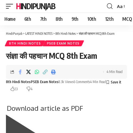
HINDIPUNJAB
Aa
Font
Resizer
Home
6th
7th
8th
9th
10th
12th
MCQ
HindiPunjab
>
LATEST HINDI NOTES
>
8th Hindi Notes
>
संज्ञा की पहचान MCQ 8th Exam
8TH HINDI NOTES
PSEB EXAM NOTES
संज्ञा की पहचान MCQ 8th Exam
4 Min Read
8th Hindi Notes
PSEB Exam Notes
8.3k Views
6 Comments
4 Min Read
23
4
Download article as PDF