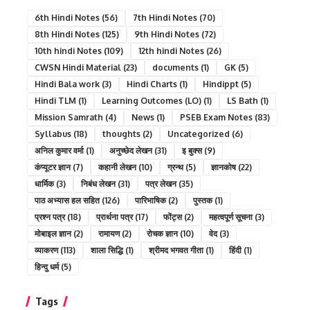
6th Hindi Notes
(56)
7th Hindi Notes
(70)
8th Hindi Notes
(125)
9th Hindi Notes
(72)
10th hindi Notes
(109)
12th hindi Notes
(26)
CWSN Hindi Material
(23)
documents
(1)
GK
(5)
Hindi Bala work
(3)
Hindi Charts
(1)
Hindippt
(5)
Hindi TLM
(1)
Learning Outcomes (LO)
(1)
LS Bath
(1)
Mission Samrath
(4)
News
(1)
PSEB Exam Notes
(83)
Syllabus
(18)
thoughts
(2)
Uncategorized
(6)
अनिल कुमार वर्मा
(1)
अनुच्छेद लेखन
(31)
इ बुक्स
(9)
कंप्यूटर ज्ञान
(7)
कहानी लेखन
(10)
ग्रन्थ
(5)
ज्ञानकोष
(22)
धार्मिक
(3)
निबंध लेखन
(31)
पत्र लेखन
(35)
पाठ अभ्यास हल सहित
(126)
पारिभाषिक
(2)
पुस्तक
(1)
प्रश्न पत्र
(18)
प्रार्थना पत्र
(17)
फोंट्स
(2)
महत्वपूर्ण सूचना
(3)
मोबाइल ज्ञान
(2)
रामायण
(2)
रोचक ज्ञान
(10)
वेद
(3)
व्याकरण
(113)
शाला सिद्धि
(1)
श्रीमद भगवत गीता
(1)
हिंदी
(1)
हिन्दु धर्म
(5)
Tags