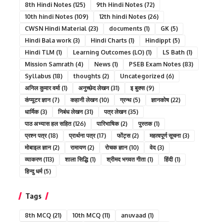
8th Hindi Notes
(125)
9th Hindi Notes
(72)
10th hindi Notes
(109)
12th hindi Notes
(26)
CWSN Hindi Material
(23)
documents
(1)
GK
(5)
Hindi Bala work
(3)
Hindi Charts
(1)
Hindippt
(5)
Hindi TLM
(1)
Learning Outcomes (LO)
(1)
LS Bath
(1)
Mission Samrath
(4)
News
(1)
PSEB Exam Notes
(83)
Syllabus
(18)
thoughts
(2)
Uncategorized
(6)
अनिल कुमार वर्मा
(1)
अनुच्छेद लेखन
(31)
इ बुक्स
(9)
कंप्यूटर ज्ञान
(7)
कहानी लेखन
(10)
ग्रन्थ
(5)
ज्ञानकोष
(22)
धार्मिक
(3)
निबंध लेखन
(31)
पत्र लेखन
(35)
पाठ अभ्यास हल सहित
(126)
पारिभाषिक
(2)
पुस्तक
(1)
प्रश्न पत्र
(18)
प्रार्थना पत्र
(17)
फोंट्स
(2)
महत्वपूर्ण सूचना
(3)
मोबाइल ज्ञान
(2)
रामायण
(2)
रोचक ज्ञान
(10)
वेद
(3)
व्याकरण
(113)
शाला सिद्धि
(1)
श्रीमद भगवत गीता
(1)
हिंदी
(1)
हिन्दु धर्म
(5)
Tags
8th MCQ
(21)
10th MCQ
(11)
anuvaad
(1)