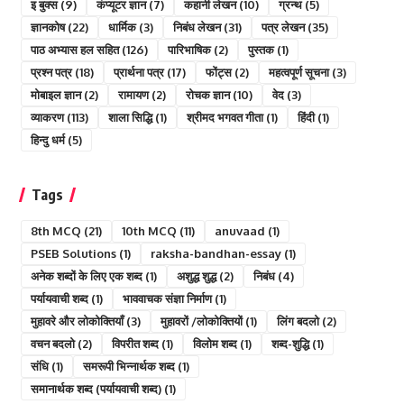
इ बुक्स
(9)
कंप्यूटर ज्ञान
(7)
कहानी लेखन
(10)
ग्रन्थ
(5)
ज्ञानकोष
(22)
धार्मिक
(3)
निबंध लेखन
(31)
पत्र लेखन
(35)
पाठ अभ्यास हल सहित
(126)
पारिभाषिक
(2)
पुस्तक
(1)
प्रश्न पत्र
(18)
प्रार्थना पत्र
(17)
फोंट्स
(2)
महत्वपूर्ण सूचना
(3)
मोबाइल ज्ञान
(2)
रामायण
(2)
रोचक ज्ञान
(10)
वेद
(3)
व्याकरण
(113)
शाला सिद्धि
(1)
श्रीमद भगवत गीता
(1)
हिंदी
(1)
हिन्दु धर्म
(5)
Tags
8th MCQ
(21)
10th MCQ
(11)
anuvaad
(1)
PSEB Solutions
(1)
raksha-bandhan-essay
(1)
अनेक शब्दों के लिए एक शब्द
(1)
अशुद्ध शुद्ध
(2)
निबंध
(4)
पर्यायवाची शब्द
(1)
भाववाचक संज्ञा निर्माण
(1)
मुहावरे और लोकोक्तियाँ
(3)
मुहावरों /लोकोक्तियों
(1)
लिंग बदलो
(2)
वचन बदलो
(2)
विपरीत शब्द
(1)
विलोम शब्द
(1)
शब्द-शुद्धि
(1)
संधि
(1)
समरूपी भिन्नार्थक शब्द
(1)
समानार्थक शब्द (पर्यायवाची शब्द)
(1)