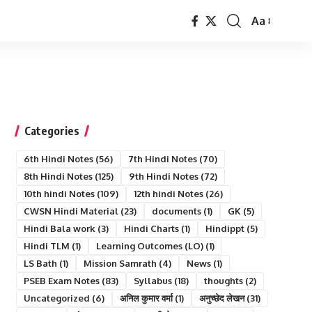
Aa
Font
Resizer
Categories
6th Hindi Notes
(56)
7th Hindi Notes
(70)
8th Hindi Notes
(125)
9th Hindi Notes
(72)
10th hindi Notes
(109)
12th hindi Notes
(26)
CWSN Hindi Material
(23)
documents
(1)
GK
(5)
Hindi Bala work
(3)
Hindi Charts
(1)
Hindippt
(5)
Hindi TLM
(1)
Learning Outcomes (LO)
(1)
LS Bath
(1)
Mission Samrath
(4)
News
(1)
PSEB Exam Notes
(83)
Syllabus
(18)
thoughts
(2)
Uncategorized
(6)
अनिल कुमार वर्मा
(1)
अनुच्छेद लेखन
(31)