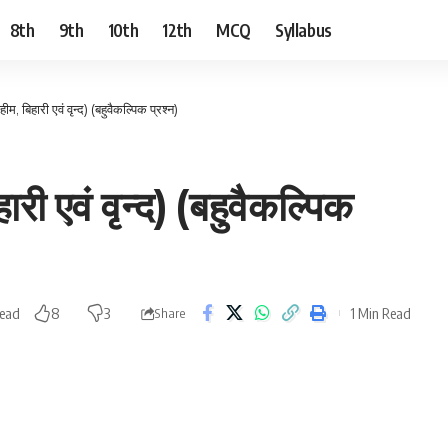
8th
9th
10th
12th
MCQ
Syllabus
ीम, बिहारी एवं वृन्द) (बहुवैकल्पिक प्रश्न)
ारी एवं वृन्द) (बहुवैकल्पिक
Read
1 Min Read
8
3
Share