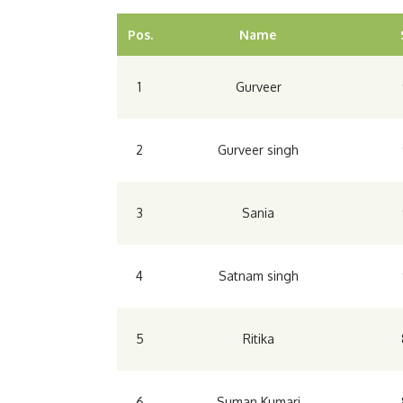
Pos.
Name
1
Gurveer
2
Gurveer singh
3
Sania
4
Satnam singh
5
Ritika
6
Suman Kumari