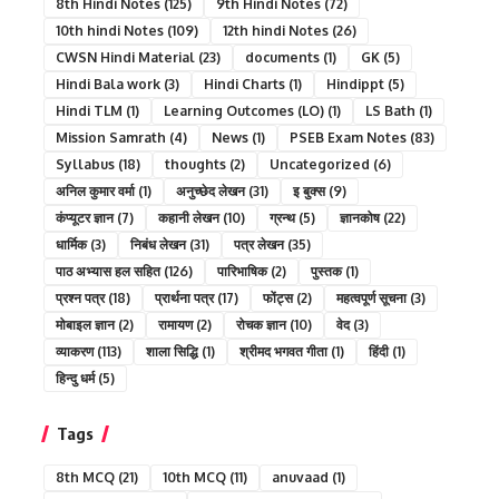
8th Hindi Notes
(125)
9th Hindi Notes
(72)
10th hindi Notes
(109)
12th hindi Notes
(26)
CWSN Hindi Material
(23)
documents
(1)
GK
(5)
Hindi Bala work
(3)
Hindi Charts
(1)
Hindippt
(5)
Hindi TLM
(1)
Learning Outcomes (LO)
(1)
LS Bath
(1)
Mission Samrath
(4)
News
(1)
PSEB Exam Notes
(83)
Syllabus
(18)
thoughts
(2)
Uncategorized
(6)
अनिल कुमार वर्मा
(1)
अनुच्छेद लेखन
(31)
इ बुक्स
(9)
कंप्यूटर ज्ञान
(7)
कहानी लेखन
(10)
ग्रन्थ
(5)
ज्ञानकोष
(22)
धार्मिक
(3)
निबंध लेखन
(31)
पत्र लेखन
(35)
पाठ अभ्यास हल सहित
(126)
पारिभाषिक
(2)
पुस्तक
(1)
प्रश्न पत्र
(18)
प्रार्थना पत्र
(17)
फोंट्स
(2)
महत्वपूर्ण सूचना
(3)
मोबाइल ज्ञान
(2)
रामायण
(2)
रोचक ज्ञान
(10)
वेद
(3)
व्याकरण
(113)
शाला सिद्धि
(1)
श्रीमद भगवत गीता
(1)
हिंदी
(1)
हिन्दु धर्म
(5)
Tags
8th MCQ
(21)
10th MCQ
(11)
anuvaad
(1)