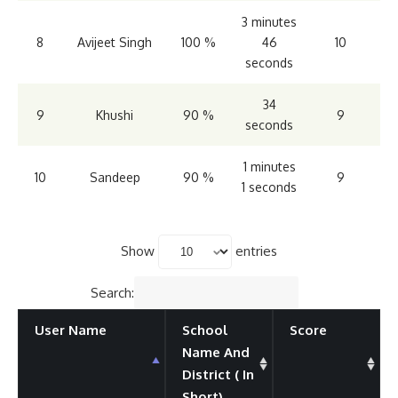
3 minutes
8
Avijeet Singh
100 %
46
10
seconds
34
9
Khushi
90 %
9
seconds
1 minutes
10
Sandeep
90 %
9
1 seconds
Show
entries
Search:
User Name
School
Score
Name And
District ( In
Short)