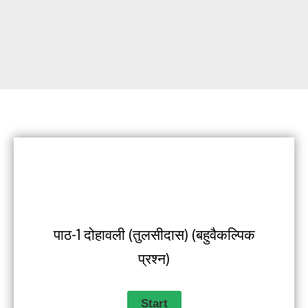
पाठ-1 दोहावली (तुलसीदास) (बहुवैकल्पिक
प्रश्न)