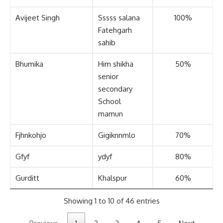
Avijeet Singh
Sssss salana
100%
Fatehgarh
sahib
Bhumika
Him shikha
50%
senior
secondary
School
mamun
Fjhnkohjo
Gigiknnmlo
70%
Gfyf
ydyf
80%
Gurditt
Khalspur
60%
Showing 1 to 10 of 46 entries