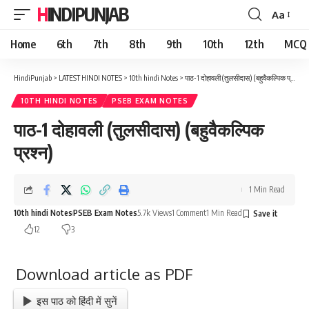
HINDIPUNJAB
Aa
Font
Resizer
Home
6th
7th
8th
9th
10th
12th
MCQ
HindiPunjab
>
LATEST HINDI NOTES
>
10th hindi Notes
>
पाठ-1 दोहावली (तुलसीदास) (बहुवैकल्पिक प्रश्न)
10TH HINDI NOTES
PSEB EXAM NOTES
पाठ-1 दोहावली (तुलसीदास) (बहुवैकल्पिक
प्रश्न)
1 Min Read
10th hindi Notes
PSEB Exam Notes
5.7k Views
1 Comment
1 Min Read
12
3
Download article as PDF
इस पाठ को हिंदी में सुनें