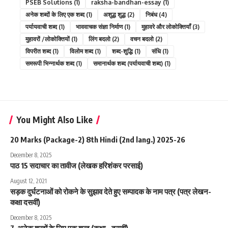
PSEB Solutions
(1)
raksha-bandhan-essay
(1)
अनेक शब्दों के लिए एक शब्द
(1)
अशुद्ध शुद्ध
(2)
निबंध
(4)
पर्यायवाची शब्द
(1)
भाववाचक संज्ञा निर्माण
(1)
मुहावरे और लोकोक्तियाँ
(3)
मुहावरों /लोकोक्तियों
(1)
लिंग बदलो
(2)
वचन बदलो
(2)
विपरीत शब्द
(1)
विलोम शब्द
(1)
शब्द-शुद्धि
(1)
संधि
(1)
समरूपी भिन्नार्थक शब्द
(1)
समानार्थक शब्द (पर्यायवाची शब्द)
(1)
You Might Also Like
20 Marks (Package-2) 8th Hindi (2nd lang.) 2025-26
December 8, 2025
पाठ 15 सदाचार का तावीज (लेखक हरिशंकर परसाई)
August 12, 2021
सड़क दुर्घटनाओं को रोकने के सुझाव देते हुए सम्पादक के नाम पत्र (पत्र लेखन-
कक्षा दसवीं)
December 8, 2025