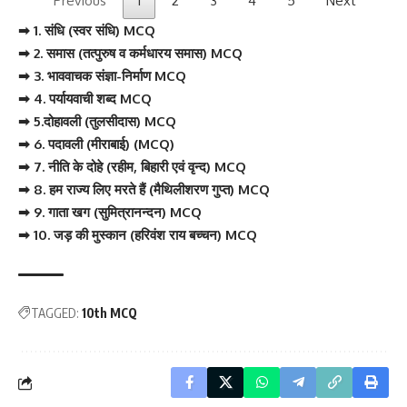
Previous
1
2
3
4
5
Next
➡ 1. संधि (स्वर संधि) MCQ
➡ 2. समास (तत्पुरुष व कर्मधारय समास) MCQ
➡ 3. भाववाचक संज्ञा-निर्माण MCQ
➡ 4. पर्यायवाची शब्द MCQ
➡ 5.दोहावली (तुलसीदास) MCQ
➡ 6. पदावली (मीराबाई) (MCQ)
➡ 7. नीति के दोहे (रहीम, बिहारी एवं वृन्द) MCQ
➡ 8. हम राज्य लिए मरते हैं (मैथिलीशरण गुप्त) MCQ
➡ 9. गाता खग (सुमित्रानन्दन) MCQ
➡ 10. जड़ की मुस्कान (हरिवंश राय बच्चन) MCQ
TAGGED:
10th MCQ