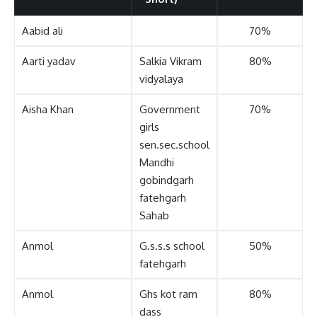
Aabid ali
70%
Aarti yadav
Salkia Vikram
80%
vidyalaya
Aisha Khan
Government
70%
girls
sen.sec.school
Mandhi
gobindgarh
fatehgarh
Sahab
Anmol
G.s.s.s school
50%
fatehgarh
Anmol
Ghs kot ram
80%
dass